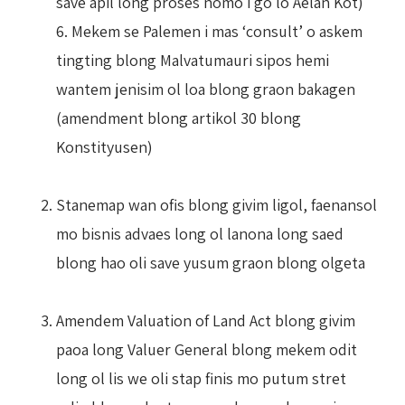
save apil long proses nomo i go lo Aelan Kot)
6. Mekem se Palemen i mas ‘consult’ o askem
tingting blong Malvatumauri sipos hemi
wantem jenisim ol loa blong graon bakagen
(amendment blong artikol 30 blong
Konstityusen)
Stanemap wan ofis blong givim ligol, faenansol
mo bisnis advaes long ol lanona long saed
blong hao oli save yusum graon blong olgeta
Amendem Valuation of Land Act blong givim
paoa long Valuer General blong mekem odit
long ol lis we oli stap finis mo putum stret