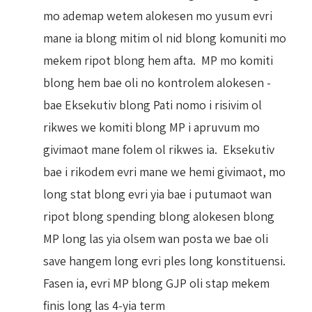
mo ademap wetem alokesen mo yusum evri
mane ia blong mitim ol nid blong komuniti mo
mekem ripot blong hem afta. MP mo komiti
blong hem bae oli no kontrolem alokesen -
bae Eksekutiv blong Pati nomo i risivim ol
rikwes we komiti blong MP i apruvum mo
givimaot mane folem ol rikwes ia. Eksekutiv
bae i rikodem evri mane we hemi givimaot, mo
long stat blong evri yia bae i putumaot wan
ripot blong spending blong alokesen blong
MP long las yia olsem wan posta we bae oli
save hangem long evri ples long konstituensi.
Fasen ia, evri MP blong GJP oli stap mekem
finis long las 4-yia term