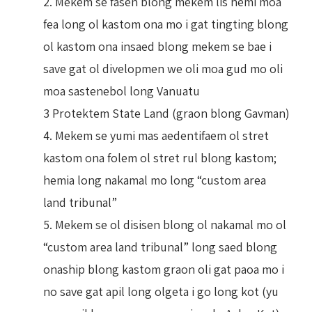
2. Mekem se fasen blong mekem lis hemi moa
fea long ol kastom ona mo i gat tingting blong
ol kastom ona insaed blong mekem se bae i
save gat ol divelopmen we oli moa gud mo oli
moa sastenebol long Vanuatu
3 Protektem State Land (graon blong Gavman)
4. Mekem se yumi mas aedentifaem ol stret
kastom ona folem ol stret rul blong kastom;
hemia long nakamal mo long “custom area
land tribunal”
5. Mekem se ol disisen blong ol nakamal mo ol
“custom area land tribunal” long saed blong
onaship blong kastom graon oli gat paoa mo i
no save gat apil long olgeta i go long kot (yu