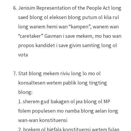
Jenisim Representation of the People Act long
saed blong ol eleksen blong putum ol klia rul
long wanem hemi wan “kampen”, wanem wan
“caretaker” Gavman i save mekem, mo hao wan
propos kandidet i save givim samting long ol
vota
Stat blong mekem riviu long lo mo ol
konsaltesen wetem pablik long tingting
blong:
1. sherem gud bakagen ol jea blong ol MP
folem populesen mo namba blong aelan long
wan-wan konstituensi
2. brekem ol bigfala konstituensi wetem fulap