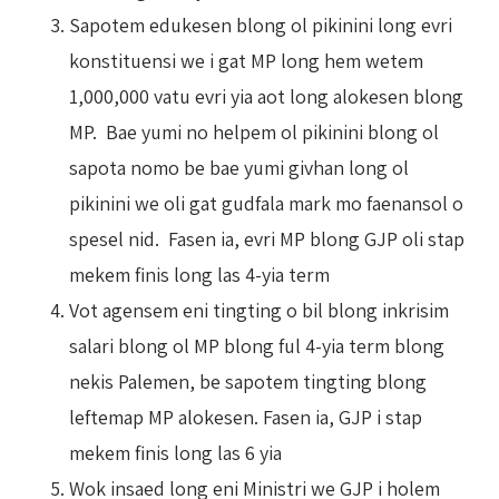
Sapotem edukesen blong ol pikinini long evri
konstituensi we i gat MP long hem wetem
1,000,000 vatu evri yia aot long alokesen blong
MP. Bae yumi no helpem ol pikinini blong ol
sapota nomo be bae yumi givhan long ol
pikinini we oli gat gudfala mark mo faenansol o
spesel nid. Fasen ia, evri MP blong GJP oli stap
mekem finis long las 4-yia term
Vot agensem eni tingting o bil blong inkrisim
salari blong ol MP blong ful 4-yia term blong
nekis Palemen, be sapotem tingting blong
leftemap MP alokesen. Fasen ia, GJP i stap
mekem finis long las 6 yia
Wok insaed long eni Ministri we GJP i holem