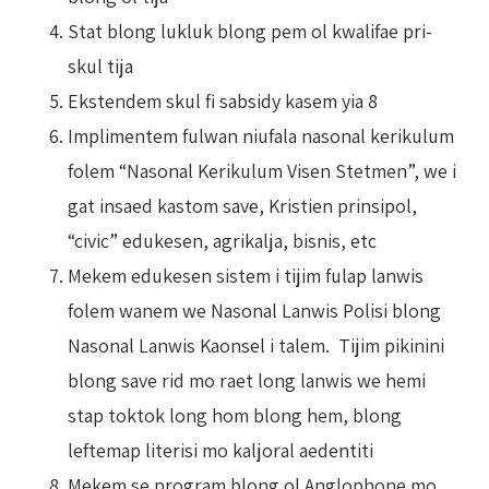
Stat blong lukluk blong pem ol kwalifae pri-
skul tija
Ekstendem skul fi sabsidy kasem yia 8
Implimentem fulwan niufala nasonal kerikulum
folem “Nasonal Kerikulum Visen Stetmen”, we i
gat insaed kastom save, Kristien prinsipol,
“civic” edukesen, agrikalja, bisnis, etc
Mekem edukesen sistem i tijim fulap lanwis
folem wanem we Nasonal Lanwis Polisi blong
Nasonal Lanwis Kaonsel i talem. Tijim pikinini
blong save rid mo raet long lanwis we hemi
stap toktok long hom blong hem, blong
leftemap literisi mo kaljoral aedentiti
Mekem se program blong ol Anglophone mo