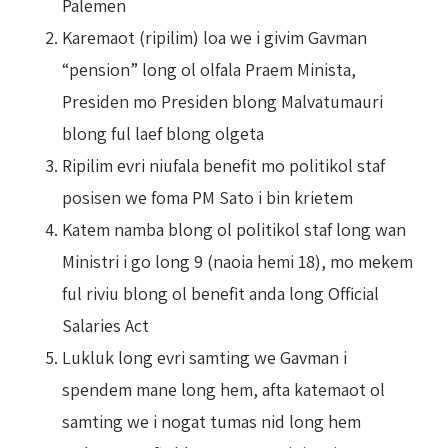
Palemen
Karemaot (ripilim) loa we i givim Gavman
“pension” long ol olfala Praem Minista,
Presiden mo Presiden blong Malvatumauri
blong ful laef blong olgeta
Ripilim evri niufala benefit mo politikol staf
posisen we foma PM Sato i bin krietem
Katem namba blong ol politikol staf long wan
Ministri i go long 9 (naoia hemi 18), mo mekem
ful riviu blong ol benefit anda long Official
Salaries Act
Lukluk long evri samting we Gavman i
spendem mane long hem, afta katemaot ol
samting we i nogat tumas nid long hem