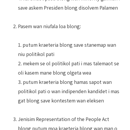
save askem Presiden blong disolvem Palamen
Pasem wan niufala loa blong:
1. putum kraeteria blong save stanemap wan
niu politikol pati
2. mekem se ol politikol pati i mas talemaot se
oli kasem mane blong olgeta wea
3. putum kraeteria blong hamas sapot wan
politikol pati o wan indipenden kandidet i mas
gat blong save kontestem wan eleksen
Jenisim Representation of the People Act
blong putum moa kraeteria blong wan man o