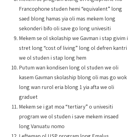
Francophone studen hemi “equivalent” long
saed blong hamas yia oli mas mekem long
sekonderi bifo oli save go long univesiti
Mekem se ol skolaship we Gavman i stap givim i
stret long “cost of living” long ol defren kantri
we ol studen i stap long hem
Putum wan kondisen long ol studen we oli
kasem Gavman skolaship blong oli mas go wok
long wan rurol eria blong 1 yia afta we oli
graduet
Mekem se i gat moa “tertiary” o univesiti
program we ol studen i save mekem insaed
long Vanuatu nomo
Leftemap ol USP program long Emalus