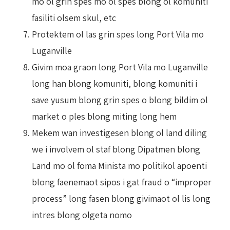
mo ol grin spes mo ol spes blong ol komuniti
fasiliti olsem skul, etc
Protektem ol las grin spes long Port Vila mo
Luganville
Givim moa graon long Port Vila mo Luganville
long han blong komuniti, blong komuniti i
save yusum blong grin spes o blong bildim ol
market o ples blong miting long hem
Mekem wan investigesen blong ol land diling
we i involvem ol staf blong Dipatmen blong
Land mo ol foma Minista mo politikol apoenti
blong faenemaot sipos i gat fraud o “improper
process” long fasen blong givimaot ol lis long
intres blong olgeta nomo