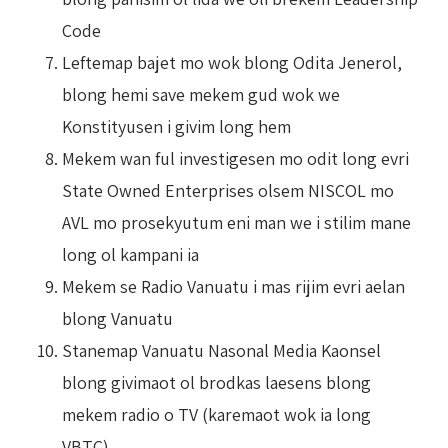
Code
Leftemap bajet mo wok blong Odita Jenerol,
blong hemi save mekem gud wok we
Konstityusen i givim long hem
Mekem wan ful investigesen mo odit long evri
State Owned Enterprises olsem NISCOL mo
AVL mo prosekyutum eni man we i stilim mane
long ol kampani ia
Mekem se Radio Vanuatu i mas rijim evri aelan
blong Vanuatu
Stanemap Vanuatu Nasonal Media Kaonsel
blong givimaot ol brodkas laesens blong
mekem radio o TV (karemaot wok ia long
VBTC)