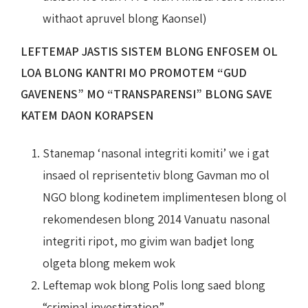
withaot apruvel blong Kaonsel)
LEFTEMAP JASTIS SISTEM BLONG ENFOSEM OL
LOA BLONG KANTRI MO PROMOTEM “GUD
GAVENENS” MO “TRANSPARENSI” BLONG SAVE
KATEM DAON KORAPSEN
Stanemap ‘nasonal integriti komiti’ we i gat
insaed ol reprisentetiv blong Gavman mo ol
NGO blong kodinetem implimentesen blong ol
rekomendesen blong 2014 Vanuatu nasonal
integriti ripot, mo givim wan badjet long
olgeta blong mekem wok
Leftemap wok blong Polis long saed blong
“criminal investigation”