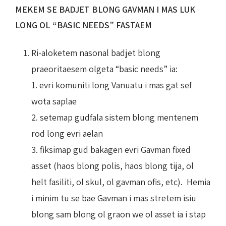
MEKEM SE BADJET BLONG GAVMAN I MAS LUK
LONG OL “BASIC NEEDS” FASTAEM
Ri-aloketem nasonal badjet blong
praeoritaesem olgeta “basic needs” ia:
1. evri komuniti long Vanuatu i mas gat sef
wota saplae
2. setemap gudfala sistem blong mentenem
rod long evri aelan
3. fiksimap gud bakagen evri Gavman fixed
asset (haos blong polis, haos blong tija, ol
helt fasiliti, ol skul, ol gavman ofis, etc). Hemia
i minim tu se bae Gavman i mas stretem isiu
blong sam blong ol graon we ol asset ia i stap