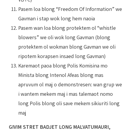
Pasem loa blong “Freedom Of Information” we
Gavman i stap wok long hem naoia
Pasem wan loa blong protektem ol “whistle
blowers” we oli wok long Gavman (blong
protektem ol wokman blong Gavman we oli
ripotem korapsen insaed long Gavman)
Karemaot paoa blong Polis Komisina mo
Minista blong Intenol Afeas blong mas
apruvum ol maj o demonstresen: wan grup we
i wantem mekem maj i mas talemaot nomo
long Polis blong oli save mekem sikiuriti long
maj
GIVIM STRET BADJET LONG MALVATUMAURI,