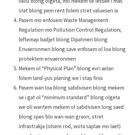
valiu blong olgeta, mo mekem se lessee i mas
stat blong pem rent folem stret valuesen ia
Pasem mo enfosem Waste Management
Regulation mo Pollution Control Regulation;
leftemap badjet blong Dipatmen blong
Envaeronmen blong save enfosem ol loa blong
protektem envaeronmen
Mekem ol “Physical Plan” blong evri aelan
folem land-yus planing we i stap finis
Pasem wan loa blong sabdivisen blong mekem
se i gat ol “minimum standard” blong olgeta
we oli wantem mekem ol sabdivisen long saed
blong spes blo wan-wan graon, stret
infrastrakja (olsem rod, wota saplae mo laet)