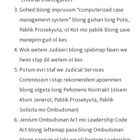
Gohed blong impruvum “computerized case
management system” blong givhan long Polis,
Pablik Prosekyuta, ol Kot mo pablik blong save
manejem gud ol kes
Wok wetem Judiseri blong spidimap fasen we
hemi stap dil wetem ol kes
Putum evri staf we Judicial Services
Commission i stap rekomendem apoenmen
blong olgeta long Pefomens Kontrakt (olsem
Atoni Jenerol, Pablik Prosekyuta, Pablik
Solisita mo Ombudsman)
Jenisim Ombudsman Act mo Leadership Code
Act blong leftemap paoa blong Ombudsman
blong panisim ol lida we oli brekem Leadership