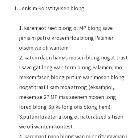
Jenisim Konstityusen blong:
1. karemaot raet blong ol MP blong save
jenisim pati o krosem floa blong Palamen
olsem we oli wantem
2. katem daon hamas mosen blong nogat trast
i save gat long wan term blong Palamen, mo
mekem fasen blong putum wan mosen blong
nogat trast i kam moa strong (eksampol,
mekem se 27 MP mas saenem mosen long
fored blong Spika long ofis blong hem)
3.putum kraeteria long ol naturalized sitisen
we oli wantem kontest
4. karemaot paoa blong wan minority gavman i