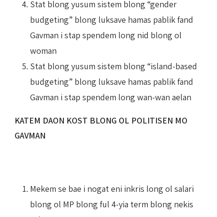
Stat blong yusum sistem blong “gender
budgeting” blong luksave hamas pablik fand
Gavman i stap spendem long nid blong ol
woman
Stat blong yusum sistem blong “island-based
budgeting” blong luksave hamas pablik fand
Gavman i stap spendem long wan-wan aelan
KATEM DAON KOST BLONG OL POLITISEN MO
GAVMAN
Mekem se bae i nogat eni inkris long ol salari
blong ol MP blong ful 4-yia term blong nekis