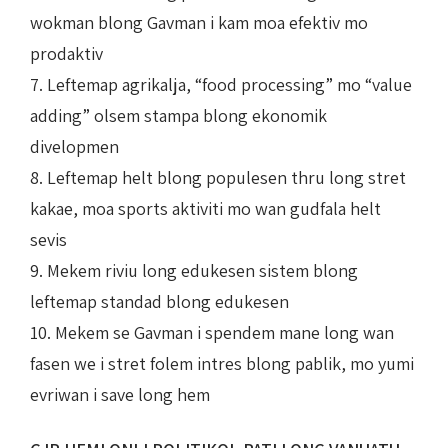
wokman blong Gavman i kam moa efektiv mo
prodaktiv
7. Leftemap agrikalja, “food processing” mo “value
adding” olsem stampa blong ekonomik
divelopmen
8. Leftemap helt blong populesen thru long stret
kakae, moa sports aktiviti mo wan gudfala helt
sevis
9. Mekem riviu long edukesen sistem blong
leftemap standad blong edukesen
10. Mekem se Gavman i spendem mane long wan
fasen we i stret folem intres blong pablik, mo yumi
evriwan i save long hem