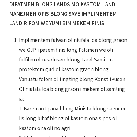
DIPATMEN BLONG LANDS MO KASTOM LAND
MANEJMEN OFIS BLONG SAVE IMPLIMENTEM
LAND RIFOM WE YUMI BIN MEKEM FINIS
Implimentem fulwan ol niufala loa blong graon
we GJP i pasem finis long Palamen we oli
fulfilim ol resolusen blong Land Samit mo
protektem gud ol kastom graon blong
Vanuatu folem ol tingting blong Konstityusen.
Ol niufala loa blong graon i mekem ol samting
ia:
1. Karemaot paoa blong Minista blong saenem
lis long bihaf blong ol kastom ona sipos ol
kastom ona oli no agri