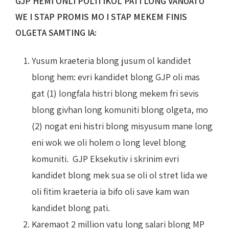
GJP HEMI ONLI POLITIKOL PATI LONG VANUATU
WE I STAP PROMIS MO I STAP MEKEM FINIS
OLGETA SAMTING IA:
Yusum kraeteria blong jusum ol kandidet
blong hem: evri kandidet blong GJP oli mas
gat (1) longfala histri blong mekem fri sevis
blong givhan long komuniti blong olgeta, mo
(2) nogat eni histri blong misyusum mane long
eni wok we oli holem o long level blong
komuniti. GJP Eksekutiv i skrinim evri
kandidet blong mek sua se oli ol stret lida we
oli fitim kraeteria ia bifo oli save kam wan
kandidet blong pati.
Karemaot 2 million vatu long salari blong MP