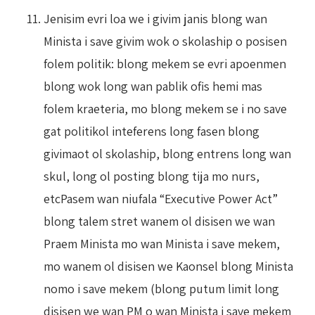
Jenisim evri loa we i givim janis blong wan
Minista i save givim wok o skolaship o posisen
folem politik: blong mekem se evri apoenmen
blong wok long wan pablik ofis hemi mas
folem kraeteria, mo blong mekem se i no save
gat politikol inteferens long fasen blong
givimaot ol skolaship, blong entrens long wan
skul, long ol posting blong tija mo nurs,
etcPasem wan niufala “Executive Power Act”
blong talem stret wanem ol disisen we wan
Praem Minista mo wan Minista i save mekem,
mo wanem ol disisen we Kaonsel blong Minista
nomo i save mekem (blong putum limit long
disisen we wan PM o wan Minista i save mekem