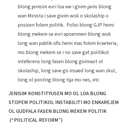
blong jenisim evri loa we i givim janis blong
wan Minista i save givim wok o skolaship o
posisen folem politik. Polisi blong GJP hemi
blong mekem se evri apoenmen blong wok
long wan pablik ofis hemi mas folem kraeteria,
mo blong mekem se i no save gat politikol
inteferens long fasen blong givimaot ol
skolaship, long save go insaed long wan skul,
long ol posting blong tija mo nes, etc
JENISIM KONSTITYUSEN MO OL LOA BLONG
STOPEM POLITIKOL INSTABILITI MO ENKAREJEM
OL GUDFALA FASEN BLONG MEKEM POLITIK
(“POLITICAL REFORM”)