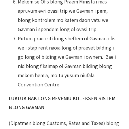
Mekem se Ofis blong Praem Minista i mas
apruvum evri ovasi trip we Gavman i pem,
blong kontrolem mo katem daon vatu we
Gavman i spendem long ol ovasi trip
Putum praeoriti long sheftem ol Gavman ofis
we i stap rent naoia long ol praevet bilding i
go long ol bilding we Gavman i ownem. Bae i
nid blong fiksimap ol Gavman bilding blong
mekem hemia, mo tu yusum niufala
Convention Centre
LUKLUK BAK LONG REVENIU KOLEKSEN SISTEM
BLONG GAVMAN
(Dipatmen blong Customs, Rates and Taxes) blong