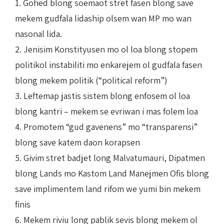
1. Gohed blong soemaot stret fasen blong save
mekem gudfala lidaship olsem wan MP mo wan
nasonal lida.
2. Jenisim Konstityusen mo ol loa blong stopem
politikol instabiliti mo enkarejem ol gudfala fasen
blong mekem politik (“political reform”)
3. Leftemap jastis sistem blong enfosem ol loa
blong kantri – mekem se evriwan i mas folem loa
4. Promotem “gud gavenens” mo “transparensi”
blong save katem daon korapsen
5. Givim stret badjet long Malvatumauri, Dipatmen
blong Lands mo Kastom Land Manejmen Ofis blong
save implimentem land rifom we yumi bin mekem
finis
6. Mekem riviu long pablik sevis blong mekem ol