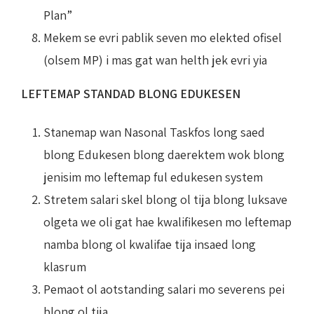
Plan”
Mekem se evri pablik seven mo elekted ofisel
(olsem MP) i mas gat wan helth jek evri yia
LEFTEMAP STANDAD BLONG EDUKESEN
Stanemap wan Nasonal Taskfos long saed
blong Edukesen blong daerektem wok blong
jenisim mo leftemap ful edukesen system
Stretem salari skel blong ol tija blong luksave
olgeta we oli gat hae kwalifikesen mo leftemap
namba blong ol kwalifae tija insaed long
klasrum
Pemaot ol aotstanding salari mo severens pei
blong ol tija