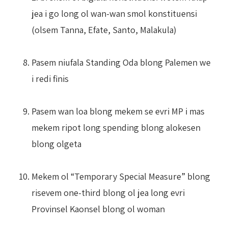
jea i go long ol wan-wan smol konstituensi
(olsem Tanna, Efate, Santo, Malakula)
Pasem niufala Standing Oda blong Palemen we
i redi finis
Pasem wan loa blong mekem se evri MP i mas
mekem ripot long spending blong alokesen
blong olgeta
Mekem ol “Temporary Special Measure” blong
risevem one-third blong ol jea long evri
Provinsel Kaonsel blong ol woman